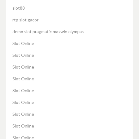
slot88
rtp slot gacor
demo slot pragmatic maxwin olympus
Slot Online
Slot Online
Slot Online
Slot Online
Slot Online
Slot Online
Slot Online
Slot Online
Slot Online