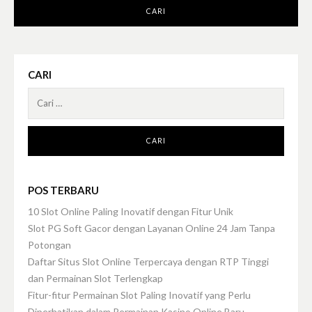
CARI
Cari
untuk:
POS TERBARU
10 Slot Online Paling Inovatif dengan Fitur Unik
Slot PG Soft Gacor dengan Layanan Online 24 Jam Tanpa
Potongan
Daftar Situs Slot Online Terpercaya dengan RTP Tinggi
dan Permainan Slot Terlengkap
Fitur-fitur Permainan Slot Paling Inovatif yang Perlu
Diperhatikan dalam Permainan Kasino Online Baru