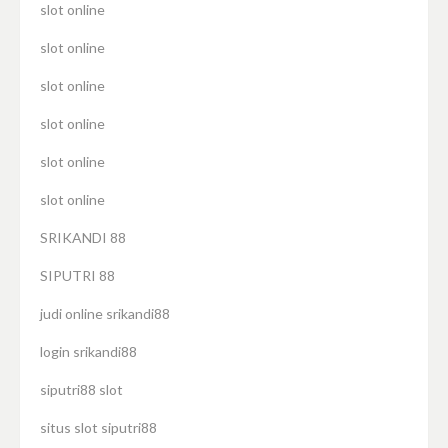
slot online
slot online
slot online
slot online
slot online
slot online
SRIKANDI 88
SIPUTRI 88
judi online srikandi88
login srikandi88
siputri88 slot
situs slot siputri88